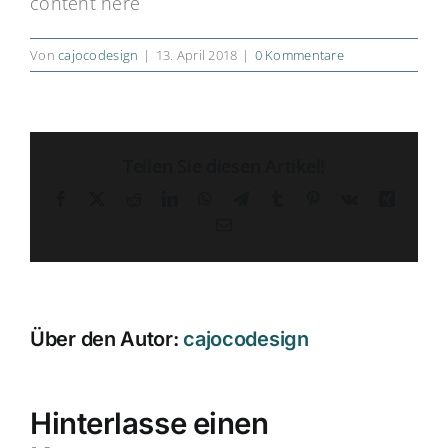
content here
Von
cajocodesign
|
13. April 2018
|
0 Kommentare
Teilen Sie diesen Artikel!
Facebook
X
Reddit
LinkedIn
WhatsApp
Telegram
Tumblr
Pinterest
Vk
Xing
E-
Mail
Über den Autor:
cajocodesign
Hinterlasse einen