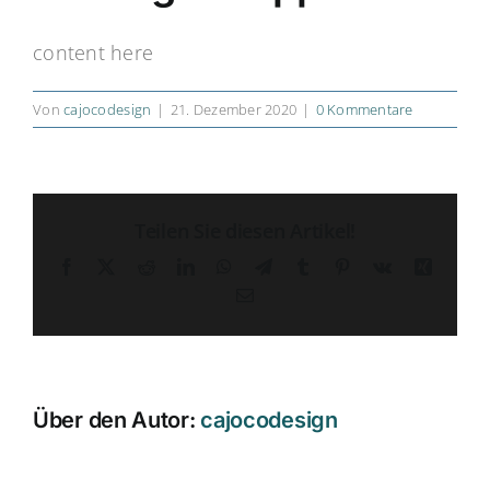
content here
Von
cajocodesign
|
21. Dezember 2020
|
0 Kommentare
Teilen Sie diesen Artikel!
Facebook
X
Reddit
LinkedIn
WhatsApp
Telegram
Tumblr
Pinterest
Vk
Xing
E-
Mail
Über den Autor:
cajocodesign