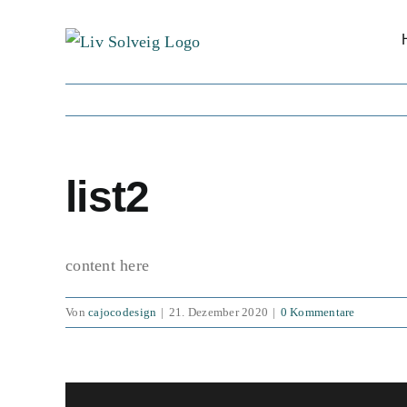
Zum
Inhalt
springen
list2
content here
Von
cajocodesign
|
21. Dezember 2020
|
0 Kommentare